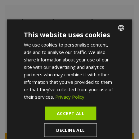
Finanzieren Sie
This website uses cookies
Ihre Behandlungen
We use cookies to personalise content,
ENGLISH
ads and to analyse our traffic. We also
Informieren Sie sich über die
FRENCH
share information about your use of our
verschiedenen
SPANISH
site with our advertising and analytics
Finanzierungsmöglichkeiten. Lassen Sie
partners who may combine it with other
sich individuell beraten und behandeln,
information that you’ve provided to them
zahlen Sie in bequemen Raten und
or that they’ve collected from your use of
verlieren Sie Ihr Lächeln nicht!
their services.
Privacy Policy
ACCEPT ALL
Mehr erfahren
DECLINE ALL