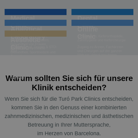
Medical
Dental
Clinic
Clinic
Analytical
Online
Laboratory
Clinic
Gesundheit von Kindern,
Zahnmedizin, Kieferorthopädie,
Aesthetic
Gesundheit von Männern,
Zahnhygiene und Kieferchirurgie
Gesundheit von Frauen,
Clinic
Bluttest, Covid, Drogen & STD-
Zugang zu Ärzten, Fachärzten
Impfungen, psychische
Test
und Chirurgen auf der ganzen
Gesundheit, Sportmedizin und
Welt per Videokonsultation
Rehabilitation
Ästhetische Medizin und
Chirurgie, plastische und
rekonstruktive Chirurgie,
Haarchirurgie, ästhetische
Zahnmedizin, okuloplastische
Warum sollten Sie sich für unsere
Chirurgie
Klinik entscheiden?
Wenn Sie sich für die Turó Park Clinics entscheiden,
kommen Sie in den Genuss einer kombinierten
zahnmedizinischen, medizinischen und ästhetischen
Betreuung in Ihrer Muttersprache,
im Herzen von Barcelona.