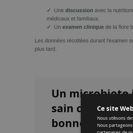
Une
discussion
avec la nutritio
médicaux et familiaux.
Un
examen clinique
de la flore 
Les données récoltées durant l'examen so
plus tard.
Un microbiote 
sain contribue 
Ce site Web
Nous utilisons des
bonne santé.
Nous partageons é
partenaires de pu