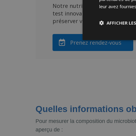
Notre nutritionniste française
leur avez fournies
test innovant pour découvrir vo
préserver votre bien-être et vot
AFFICHER LE
Prenez rendez-vous
Quelles informations ob
Pour mesurer la composition du microbiot
aperçu de :