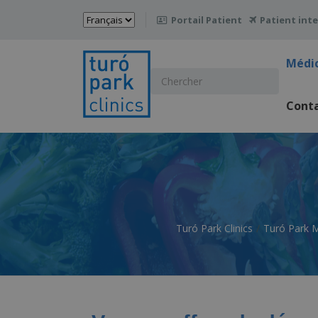
Choisir
Portail Patient
Patient int

une
langue
Médi
Chercher
:
Cont
Turó Park Clinics
Turó Park M