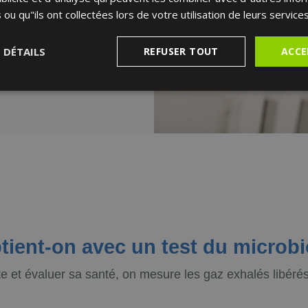
 vous propose un
 ou qu"ils ont collectées lors de votre utilisation de leurs services
tre microbiote et
re santé.
S DÉTAILS
REFUSER TOUT
ACCE
tient-on avec un test du microbio
e et évaluer sa santé, on mesure les gaz exhalés libér