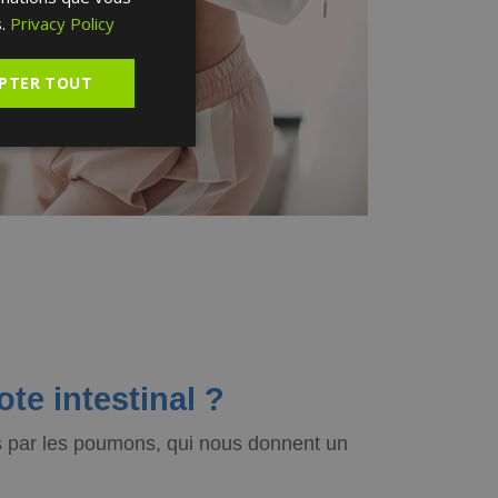
SPANISH
.
Privacy Policy
PTER TOUT
te intestinal ?
és par les poumons, qui nous donnent un