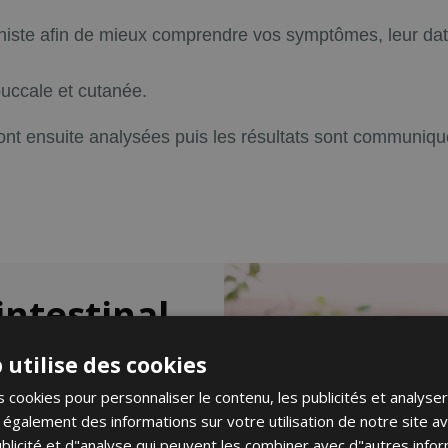
nniste afin de mieux comprendre vos symptômes, leur dat
buccale et cutanée.
nt ensuite analysées puis les résultats sont communiqués
intestinal
à votre
 utilise des cookies
 cookies pour personnaliser le contenu, les publicités et analyser 
galement des informations sur votre utilisation de notre site a
blicité et d"analyse qui peuvent les combiner avec d"autres info