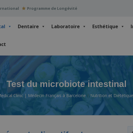
ernational
Programme de Longévité
cal
Dentaire
Laboratoire
Esthétique
act
Test du microbiote intestinal
edical Clinic | Médecin Français à Barcelone
Nutrition et Diététiqu