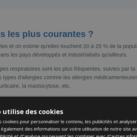
es les plus courantes ?
tes et on estime qu'elles touchent 20 à 25 % de la popula
dans les pays développés et industrialisés qu'ailleurs.
gies respiratoires sont les plus fréquentes, suivies par la
es types d'allergies comme les allergies médicamenteuses
rticaire, la mastocytose, etc.
es que nous traitons sont les suivantes :
 utilise des cookies
 cookies pour personnaliser le contenu, les publicités et analyser 
galement des informations sur votre utilisation de notre site a
blicité et d"analyse qui peuvent les combiner avec d"autres info