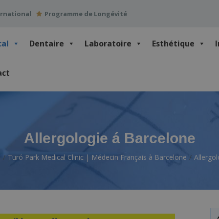
ernational
Programme de Longévité
cal
Dentaire
Laboratoire
Esthétique
act
Allergologie á Barcelone
s
Turó Park Medical Clinic | Médecin Français à Barcelone
Allergo