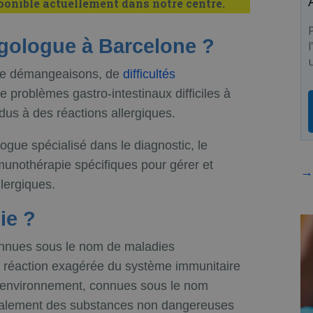
ponible actuellement dans notre centre.
rgologue à Barcelone ?
u
 de démangeaisons, de
difficultés
 problèmes gastro-intestinaux difficiles à
us à des réactions allergiques.
logue spécialisé dans le diagnostic, le
mmunothérapie spécifiques pour gérer et
→ 
lergiques.
ie ?
onnues sous le nom de maladies
ne réaction exagérée du système immunitaire
l'environnement, connues sous le nom
éralement des substances non dangereuses