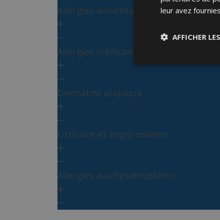
Allergies alimentaires
leur avez fournies
AFFICHER LE
Allergies médicamenteuses
Dermatite atopique
Urticaire et angio-œdème
Allergies aux hyménoptères