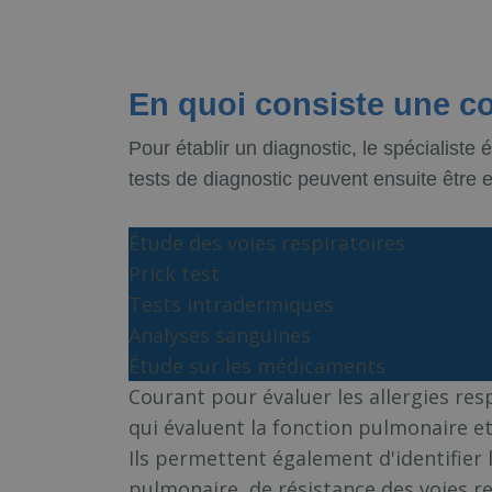
En quoi consiste une co
Pour établir un diagnostic, le spécialis
tests de diagnostic peuvent ensuite être e
Étude des voies respiratoires
Prick test
Tests intradermiques
Analyses sanguines
Étude sur les médicaments
Courant pour évaluer les allergies resp
qui évaluent la fonction pulmonaire et 
Ils permettent également d'identifier 
pulmonaire, de résistance des voies re