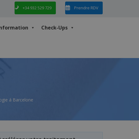
+34 932 529 729
Prendre RDV
Information
Check-Ups
logie á Barcelone