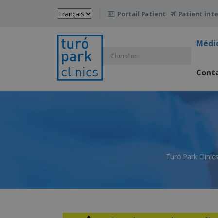
Choisir
Portail Patient
Patient int

une
langue
Médi
Chercher
:
Cont
Turó Park Clinic