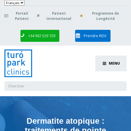
Choisir
une
langue
Portail
Patient
Programme de

Patient
international
Longévité
+34 932 529 729
Prendre RDV
MENU
Chercher
:
Dermatite atopique :
traitements de pointe