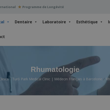
ernational
Programme de Longévité
cal
Dentaire
Laboratoire
Esthétique
act
Rhumatologie
linics
Turó Park Medical Clinic | Médecin Français à Barcelone
Rh