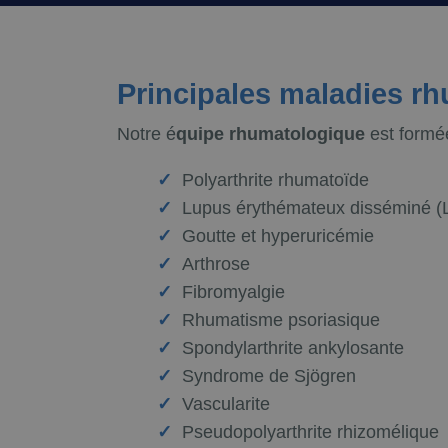
Principales maladies rh
Notre é
quipe rhumatologique
est formée
Polyarthrite rhumatoïde
Lupus érythémateux disséminé (
Goutte et hyperuricémie
Arthrose
Fibromyalgie
Rhumatisme psoriasique
Spondylarthrite ankylosante
Syndrome de Sjögren
Vascularite
Pseudopolyarthrite rhizomélique