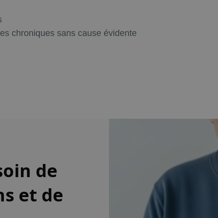
s
ires chroniques sans cause évidente
oin de
ns et de