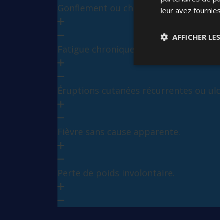
Gonflement ou chaleur dans les articu
leur avez fournies
AFFICHER LE
Fatigue chronique inexpliquée
Éruptions cutanées récurrentes ou ul
Fièvre sans cause apparente.
Perte de poids involontaire.