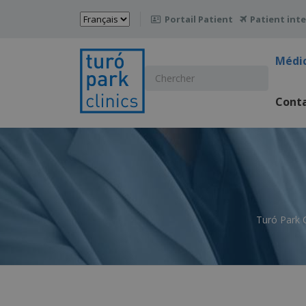
Choisir
Portail Patient
Patient int

une
langue
Médi
Chercher
:
Cont
Turó Park C