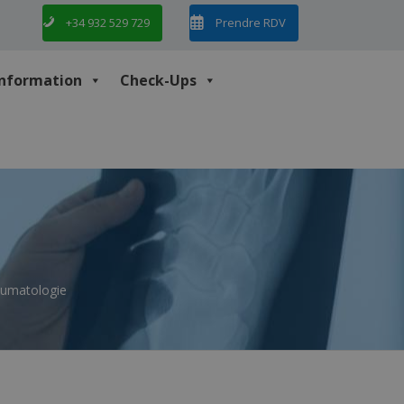
+34 932 529 729
Prendre RDV
Information
Check-Ups
umatologie