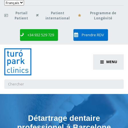
Choisir
une
langue
Portail
Patient
Programme de

Patient
international
Longévité
+34 932 529 729
Prendre RDV
MENU
Chercher
:
Détartrage dentaire
professionel á Barcelone