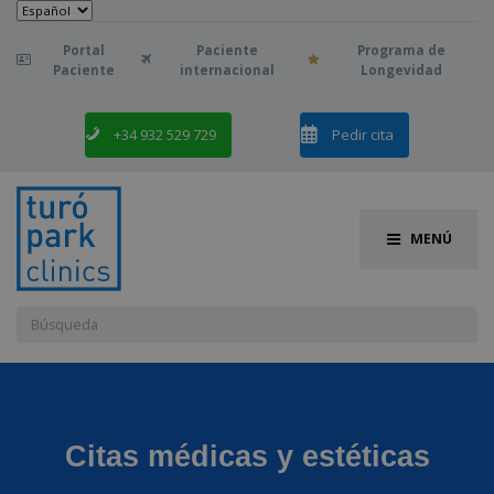
Elegir
un
idioma
Portal
Paciente
Programa de

Paciente
internacional
Longevidad
+34 932 529 729
Pedir cita
MENÚ
Buscar:
Citas médicas y estéticas