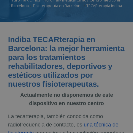
Turó Park Clinics
Turó Park Medical Clinic | Centro médico en
Barcelona
Fisioterapeuta en Barcelona
TECARterapia Indiba
Indiba TECARterapia en
Barcelona: la mejor herramienta
para los tratamientos
rehabilitadores, deportivos y
estéticos utilizados por
nuestros fisioterapeutas.
Actualmente no disponemos de este
dispositivo en nuestro centro
La tecarterapia, también conocida como
radiofrecuencia de contacto, es
una técnica de
fisioterapia
que estimula la circulación sanguínea