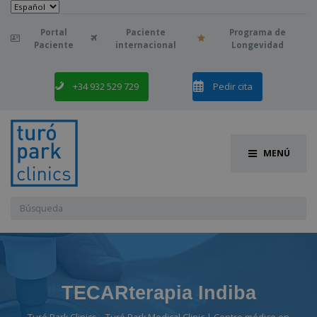
Elegir
un
idioma
Portal
Paciente
Programa de

Paciente
internacional
Longevidad
+34 932 529 729
Pedir cita
MENÚ
Buscar:
TECARterapia Indiba