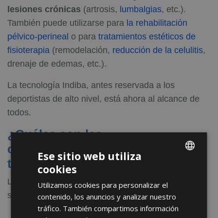
lesiones crónicas
(artrosis,
lumbalgias
, etc.).
También puede utilizarse para
la rehabilitación
pélvico-perineal
o para
tratamientos estéticos de
fisioterapia
(remodelación,
reducción de la celulitis
,
drenaje de edemas, etc.).
La tecnología Indiba, antes reservada a los
deportistas de alto nivel, está ahora al alcance de
todos.
¿Cuáles son las
contraindicaciones del
Ese sitio web utiliza
tratamiento Indiba?
cookies
ENGLISH
La tecarterapia está
contraindicada
para los
Utilizamos cookies para personalizar el
FRENCH
siguientes pacientes:
contenido, los anuncios y analizar nuestro
SPANISH
tráfico. También compartimos información
Personas con marcapasos o cualquier