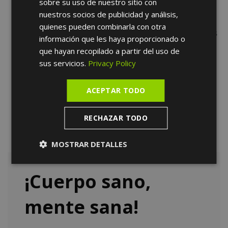
sobre su uso de nuestro sitio con
implante electrónico
nuestros socios de publicidad y análisis,
Mujeres embarazadas
quienes pueden combinarla con otra
Personas con cicatrices recientes o heridas
información que les haya proporcionado o
abiertas
que hayan recopilado a partir del uso de
Personas con problemas de trombosis
sus servicios.
Privacy Policy
Pacientes que tengan parestesia (pérdida
de sensibilidad) en la zona a tratar
ACEPTAR TODO
RECHAZAR TODO
MOSTRAR DETALLES
¡Cuerpo sano,
mente sana!