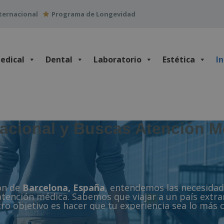
ternacional
Programa de Longevidad
edical
Dental
Laboratorio
Estética
I
nacional y Buscas Atención M
zón de
Barcelona, España
, entendemos las necesidad
tención médica. Sabemos que viajar a un país extra
o objetivo es hacer que tu experiencia sea lo más c