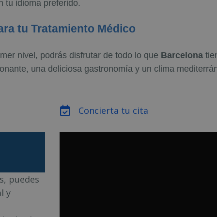
 tu idioma preferido.
ara tu Tratamiento Médico
mer nivel, podrás disfrutar de todo lo que
Barcelona
tie
sionante, una deliciosa gastronomía y un clima mediterrá
Concierta tu cita
as, puedes
l y