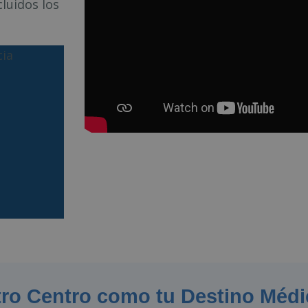
luidos los
cia
tro Centro como tu Destino Médi