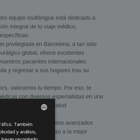
tro equipo multilingüe está dedicado a
ón integral de tu viaje médico,
específicas.
n privilegiada en Barcelona, a tan solo
urálgico global, ofrece excelentes
nuestros pacientes internacionales
da y regresar a sus hogares tras su
ics, valoramos tu tiempo. Por eso, te
édicas con diversos especialistas en una
tivos y paquetes de salud
agnóstico.
 y ofrecemos tratamientos avanzados
tráfico. También
ENGLISH
emos a brindarte acceso a la mejor
cidad y análisis,
FRENCH
 hayan recopilado