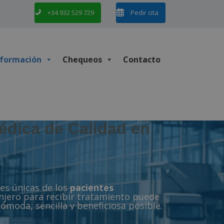
+34 932 529 729
Pedir cita
nformación
Chequeos
Contacto
édica de Calidad en
es únicas de los
pacientes
njero para recibir tratamiento puede
ómoda, sencilla y beneficiosa posible.