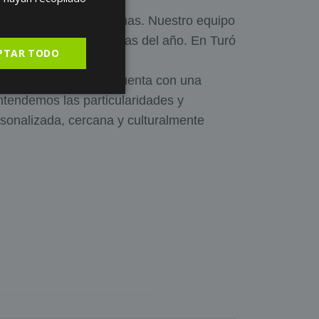
SPANISH
ase en más de 7 idiomas. Nuestro equipo
 atenderte los 365 días del año. En Turó
PTAR TODO
tención al paciente cuenta con una
ntendemos las particularidades y
sonalizada, cercana y culturalmente