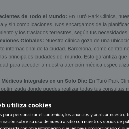
acientes de Todo el Mundo:
En Turó Park Clinics, nues
da y sin complicaciones. Nos encargamos de la planificaci
miento y los traslados terrestres, según tus necesidades 
exiones Globales:
Nuestra clínica goza de una ubicació
to internacional de la ciudad. Barcelona, como centro ne
las principales ciudades del mundo. Esto garantiza que 
idad para acceder a nuestra atención médica especializa
 Médicos Integrales en un Solo Día:
En Turó Park Clin
optimizada donde puedes realizar todas tus consultas m
u disposición una variedad de chequeos médicos exhaus
eb utiliza cookies
rir una amplia gama de necesidades preventivas y de di
Global:
Contamos con tecnología médica de vanguardia
s para personalizar el contenido, los anuncios y analizar nuestro 
tu lugar de origen. En Turó Park Clinics, nos compromet
mación sobre su uso de nuestro sitio con nuestros socios de publi
ombinarla con otra información que les haya proporcionado o que