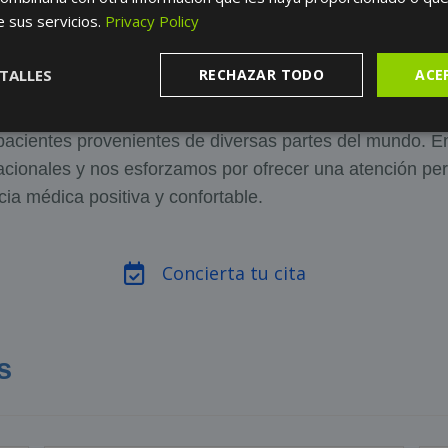
los últimos avances en el campo de la salud.
e sus servicios.
Privacy Policy
 Pacientes Globales:
Recibe una atención de primera cl
imentados y altamente especializados, disponibles para
TALLES
RECHAZAR TODO
ACE
será una barrera para tu salud.
acientes Internacionales:
Nuestro equipo médico y de a
 pacientes provenientes de diversas partes del mundo. E
acionales y nos esforzamos por ofrecer una atención per
ia médica positiva y confortable.
Concierta tu cita
s