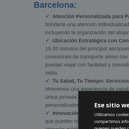
Barcelona:
Atención Personalizada para P
brindarte una atención individualiza
incluyendo la organización del aloja
Ubicación Estratégica con Con
15-20 minutos del principal aeropuer
conexiones de transporte aéreo con 
puedan viajar con facilidad y comod
visita.
Tu Salud, Tu Tiempo: Servicios
ofrecemos una experiencia de salud 
única jornada. Además, ponemos a t
Ese sitio w
personalizados, diseñados para cub
Innovación Médica al Alcance 
Utilizamos cookie
que pueden no estar disponibles en 
compartimos infor
quienes pueden c