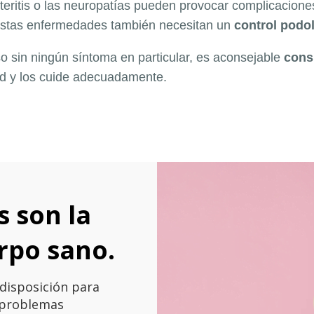
rteritis o las neuropatías pueden provocar complicaciones
 estas enfermedades también necesitan un
control podo
so sin ningún síntoma en particular, es aconsejable
cons
ad y los cuide adecuadamente.
s son la
rpo sano.
disposición para
s problemas