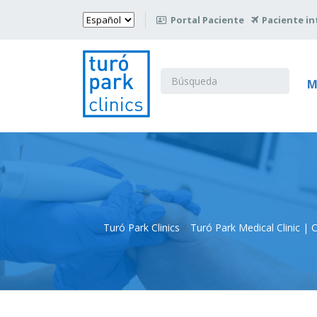
Elegir
Portal Paciente
Paciente in

un
idioma
Buscar:
M
Turó Park Clinics
Turó Park Medical Clinic |