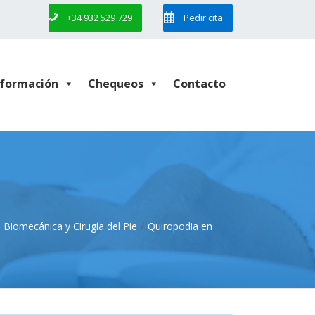
+34 932 529 729
Pedir cita
nformación
Chequeos
Contacto
 Biomecánica y Cirugía del Pie
Quiropodia en