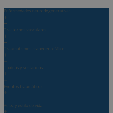
Enfermedades neurodegenerativas
Trastornos vasculares
Traumatismos craneoencefálicos
Toxinas y sustancias
Eventos traumáticos
Vejez y estilo de vida