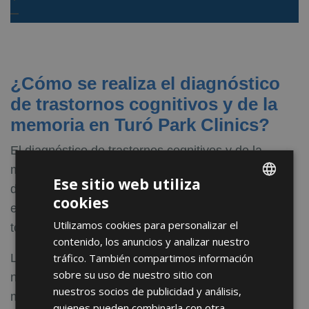
¿Cómo se realiza el diagnóstico
de trastornos cognitivos y de la
memoria en Turó Park Clinics?
El diagnóstico de trastornos cognitivos y de la
memoria es un proceso multidisciplinario que varía
Ese sitio web utiliza
dependiendo del tipo de trastorno que se quiera
cookies
ENGLISH
evaluar. No obstante, el proceso será similar en
Utilizamos cookies para personalizar el
todos los casos.
FRENCH
contenido, los anuncios y analizar nuestro
SPANISH
tráfico. También compartimos información
La primera visita se debería tener lugar con un
sobre su uso de nuestro sitio con
neurólogo
, que realizará un estudio de la historia
nuestros socios de publicidad y análisis,
médica completa del paciente y una evaluación
quienes pueden combinarla con otra