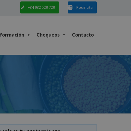
+34 932 529 729
Pedir cita
nformación
Chequeos
Contacto