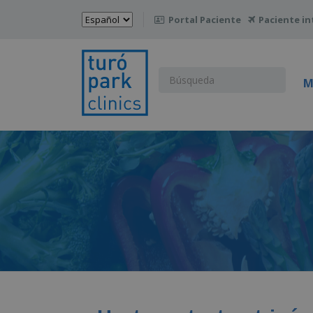
Elegir
Portal Paciente
Paciente in

un
idioma
Buscar:
M