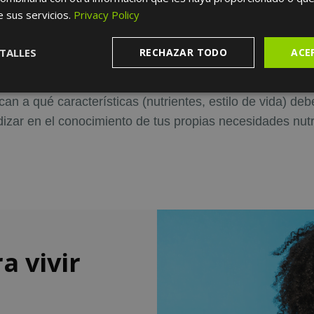
e sus servicios.
Privacy Policy
s un
resumen fácil de usar
que contiene conclusiones i
te permiten centrarte rápida y fácilmente
en los factor
TALLES
RECHAZAR TODO
ACE
eguida de un resumen de los resultados.
ican a qué características (nutrientes, estilo de vida) de
ndizar en el conocimiento de tus propias necesidades nut
a vivir