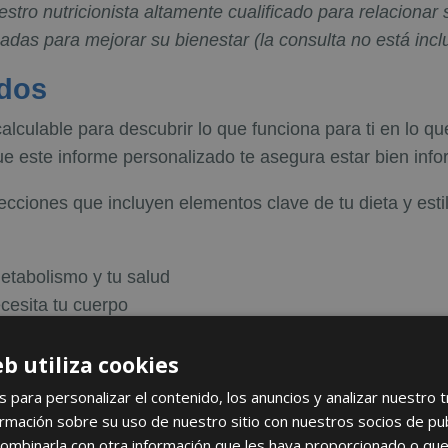
tro nutricionista altamente cualificado para relacionar s
as para mejorar su bienestar (la consulta no está inclui
ados
culable para descubrir lo que funciona para ti en lo que 
ue este informe personalizado te asegura estar bien infor
cciones que incluyen elementos clave de tu dieta y esti
etabolismo y tu salud
cesita tu cuerpo
bitos alimenticios
eb utiliza cookies
os antioxidantes
s para personalizar el contenido, los anuncios y analizar nuestro 
con tus genes
mación sobre su uso de nuestro sitio con nuestros socios de publi
erminados genéticamente
ombinarla con otra información que les haya proporcionado o que