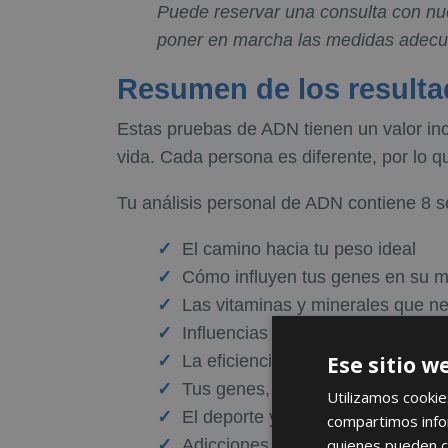
Puede reservar una consulta con nues
poner en marcha las medidas adecuad
Resumen de los result
Estas pruebas de ADN tienen un valor incal
vida. Cada persona es diferente, por lo q
Tu análisis personal de ADN contiene 8 se
El camino hacia tu peso ideal
Cómo influyen tus genes en su m
Las vitaminas y minerales que ne
Influencias importantes en tus há
La eficiencia de tu metabolismo
Ese sitio w
Tus genes, la desintoxicación y l
Utilizamos cookie
El deporte y el ocio en armonía 
compartimos infor
Adicciones y envejecimiento det
quienes pueden c