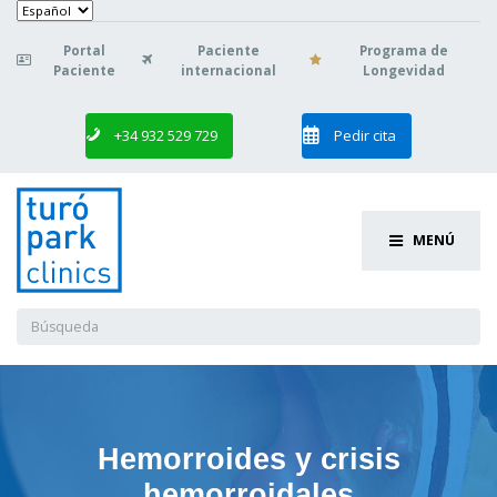
Elegir
un
idioma
Portal
Paciente
Programa de

Paciente
internacional
Longevidad
+34 932 529 729
Pedir cita
MENÚ
Buscar:
Hemorroides y crisis
hemorroidales