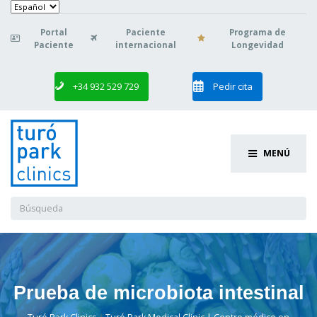
Elegir
un
idioma
Portal
Paciente
Programa de

Paciente
internacional
Longevidad
+34 932 529 729
Pedir cita
MENÚ
Buscar:
Prueba de microbiota intestinal