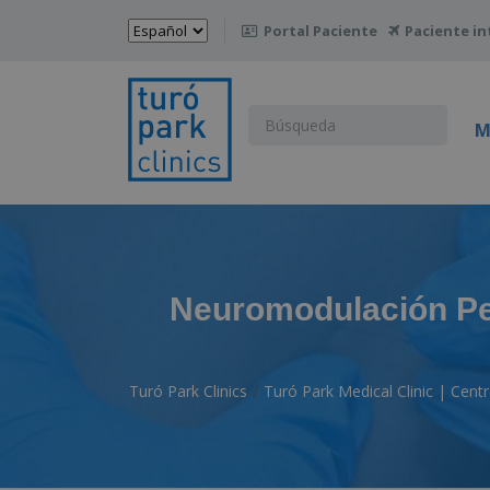
Elegir
Portal Paciente
Paciente in

un
idioma
Buscar:
M
Neuromodulación Per
Turó Park Clinics
Turó Park Medical Clinic | Cen