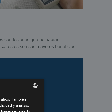
es con lesiones que no habían
nica, estos son sus mayores beneficios:
tráfico. También
ENGLISH
cidad y análisis,
FRENCH
 hayan recopilado