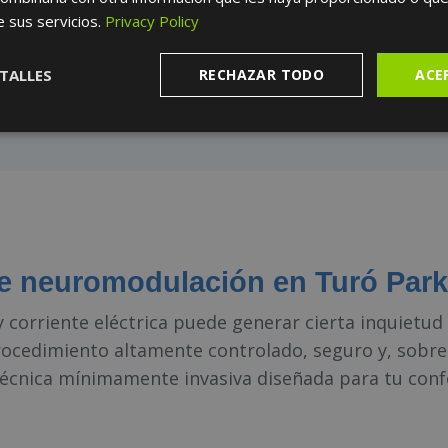
e sus servicios.
Privacy Policy
TALLES
RECHAZAR TODO
ACE
 neuromodulación en Turó Park
corriente eléctrica puede generar cierta inquietud i
cedimiento altamente controlado, seguro y, sobre 
técnica mínimamente invasiva diseñada para tu conf