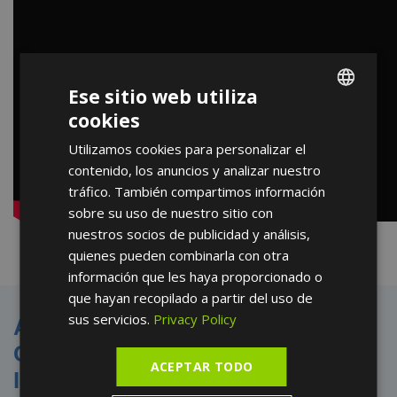
Ese sitio web utiliza
cookies
ENGLISH
Utilizamos cookies para personalizar el
FRENCH
contenido, los anuncios y analizar nuestro
SPANISH
tráfico. También compartimos información
sobre su uso de nuestro sitio con
nuestros socios de publicidad y análisis,
quienes pueden combinarla con otra
información que les haya proporcionado o
que hayan recopilado a partir del uso de
sus servicios.
Privacy Policy
Aplicación del Láser CO2 en
Cirugías: Precisión y Mínima
ACEPTAR TODO
Invasión