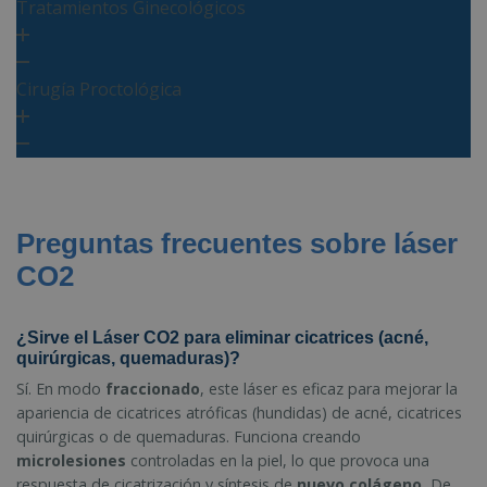
Tratamientos Ginecológicos
Cirugía Proctológica
Preguntas frecuentes sobre láser
CO2
¿Sirve el Láser CO2 para eliminar cicatrices (acné,
quirúrgicas, quemaduras)?
Sí. En modo
fraccionado
, este láser es eficaz para mejorar la
apariencia de cicatrices atróficas (hundidas) de acné, cicatrices
quirúrgicas o de quemaduras. Funciona creando
microlesiones
controladas en la piel, lo que provoca una
respuesta de cicatrización y síntesis de
nuevo colágeno.
De