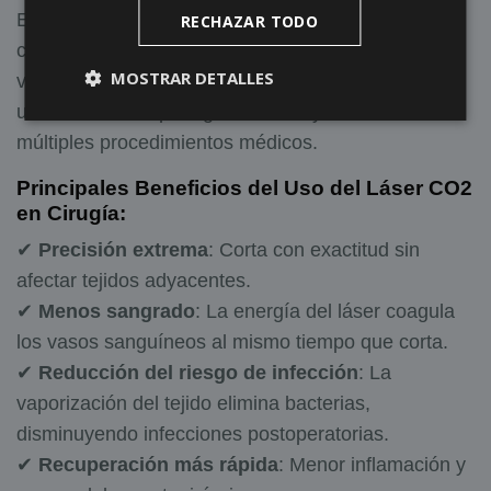
Esta tecnología tiene un papel fundamental en las
RECHAZAR TODO
cirugías, su capacidad para cortar, coagular y
MOSTRAR DETALLES
vaporizar tejidos con gran precisión lo convierte en
un instrumento quirúrgico versátil y eficaz en
múltiples procedimientos médicos.
Principales Beneficios del Uso del Láser CO2
en Cirugía:
✔
Precisión extrema
: Corta con exactitud sin
afectar tejidos adyacentes.
✔
Menos sangrado
: La energía del láser coagula
los vasos sanguíneos al mismo tiempo que corta.
✔
Reducción del riesgo de infección
: La
vaporización del tejido elimina bacterias,
disminuyendo infecciones postoperatorias.
✔
Recuperación más rápida
: Menor inflamación y