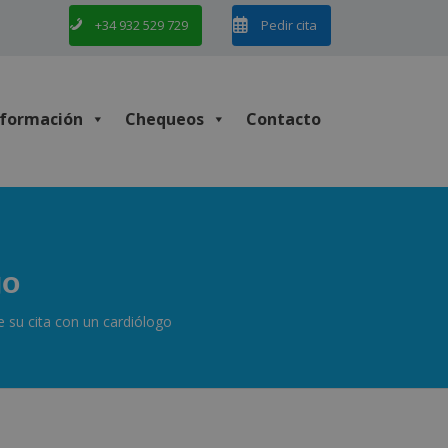
+34 932 529 729
Pedir cita
nformación
Chequeos
Contacto
go
 su cita con un cardiólogo