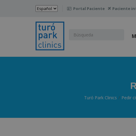
Elegir
Portal Paciente
Paciente in

un
idioma
Buscar:
M
R
Turó Park Clinics
Pedir c