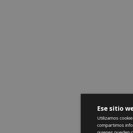
Ese sitio w
Utilizamos cookie
compartimos infor
quienes pueden c