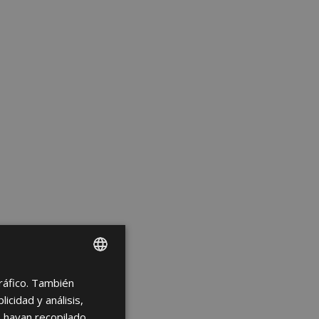
tráfico. También
ENGLISH
cidad y análisis,
FRENCH
 hayan recopilado