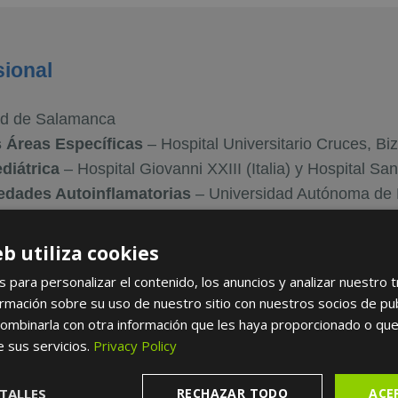
sional
ad de Salamanca
s Áreas Específicas
– Hospital Universitario Cruces, Bi
diátrica
– Hospital Giovanni XXIII (Italia) y Hospital S
edades Autoinflamatorias
– Universidad Autónoma de 
n Reumatología Pediátrica
– Universidad Católica de M
eb utiliza cookies
s para personalizar el contenido, los anuncios y analizar nuestro 
dades médicas
mación sobre su uso de nuestro sitio con nuestros socios de publi
ombinarla con otra información que les haya proporcionado o que
e sus servicios.
Privacy Policy
TALLES
RECHAZAR TODO
ACE