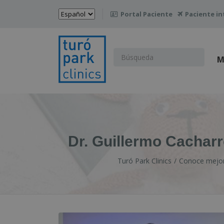
Elegir
Portal Paciente
Paciente in

un
idioma
Buscar:
M
Dr. Guillermo Cachar
Turó Park Clinics
Conoce mejor