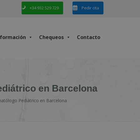
+34 932 529 729
Pedir cita
nformación
Chequeos
Contacto
diátrico en Barcelona
matólogo Pediátrico en Barcelona