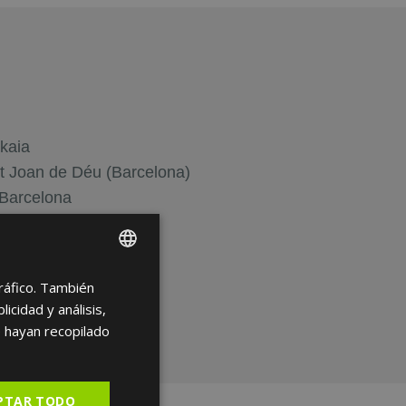
zkaia
ant Joan de Déu (Barcelona)
Barcelona
urcia
tráfico. También
ENGLISH
cidad y análisis,
FRENCH
 hayan recopilado
SPANISH
PTAR TODO