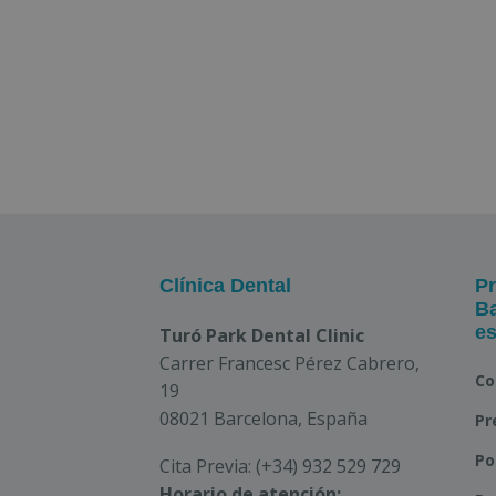
Clínica Dental
Pr
Ba
es
Turó Park Dental Clinic
Carrer Francesc Pérez Cabrero,
Co
19
08021 Barcelona, España
Pr
Po
Cita Previa:
(+34) 932 529 729
Horario de atención: