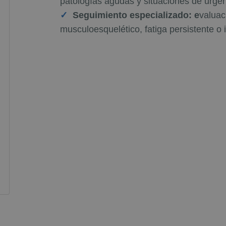
patologías agudas y situaciones de urgen
Seguimiento especializado: e
valuac
musculoesquelético, fatiga persistente o i