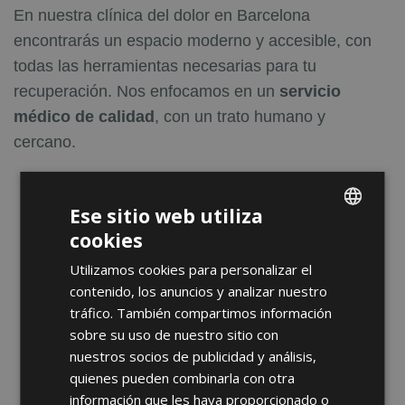
En nuestra clínica del dolor en Barcelona​
encontrarás un espacio moderno y accesible, con
todas las herramientas necesarias para tu
recuperación. Nos enfocamos en un
servicio
médico de calidad
, con un trato humano y
cercano.
Evaluación médica completa y diagnóstico
Ese sitio web utiliza
preciso
cookies
ENGLISH
Planes de rehabilitación personalizados
Utilizamos cookies para personalizar el
FRENCH
Terapias manuales y fisioterapia avanzada
contenido, los anuncios y analizar nuestro
SPANISH
Programas de ejercicio terapéutico
tráfico. También compartimos información
Manejo integral del dolor
sobre su uso de nuestro sitio con
nuestros socios de publicidad y análisis,
Tecnología innovadora para acelerar la
quienes pueden combinarla con otra
recuperación
información que les haya proporcionado o