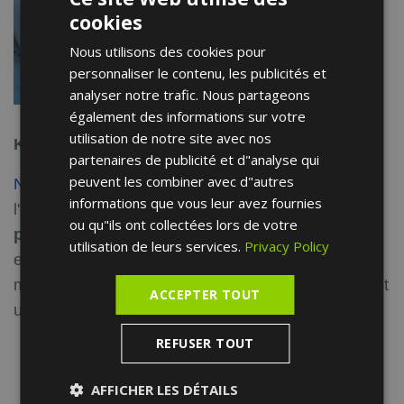
cookies
ENGLISH
Nous utilisons des cookies pour
FRENCH
personnaliser le contenu, les publicités et
SPANISH
analyser notre trafic. Nous partageons
également des informations sur votre
utilisation de notre site avec nos
Kinésithérapeute
partenaires de publicité et d"analyse qui
peuvent les combiner avec d"autres
Notre équipe de kinésithérapeutes
dispose de
informations que vous leur avez fournies
l'équipement nécessaire et d'un
table de massage
ou qu"ils ont collectées lors de votre
portable
pour se rendre à votre domicile et
utilisation de leurs services.
Privacy Policy
effectuer les traitements dans le confort de votre
maison, garantissant ainsi des services de qualité et
ACCEPTER TOUT
un suivi personnalisé.
REFUSER TOUT
AFFICHER LES DÉTAILS