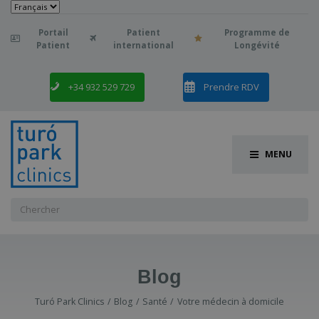
Choisir
une
langue
Portail
Patient
Programme de

Patient
international
Longévité
+34 932 529 729
Prendre RDV
MENU
Chercher
:
Blog
Turó Park Clinics
Blog
Santé
Votre médecin à domicile