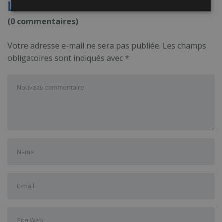
Leave a Comment
(0 commentaires)
Votre adresse e-mail ne sera pas publiée.
Les champs
obligatoires sont indiqués avec
*
Votre
commentaire
*
Prénom
et
nom
*
Adresse
e-
mail
Site
*