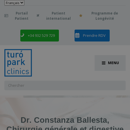
Choisir
une
langue
Portail
Patient
Programme de

Patient
international
Longévité
+34 932 529 729
Prendre RDV
MENU
Chercher
:
Dr. Constanza Ballesta,
Chirurgie générale et digestive