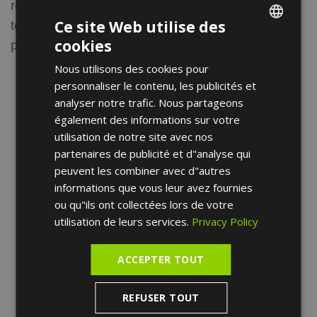
récupération exceptionnels pour des interventions
Ce site Web utilise des
telles que la thyroïdectomie et la
cookies
parathyroïdectomie.
ENGLISH
Nous utilisons des cookies pour
FRENCH
personnaliser le contenu, les publicités et
SPANISH
analyser notre trafic. Nous partageons
également des informations sur votre
utilisation de notre site avec nos
partenaires de publicité et d"analyse qui
peuvent les combiner avec d"autres
informations que vous leur avez fournies
ou qu"ils ont collectées lors de votre
utilisation de leurs services.
Privacy Policy
ACCEPTER TOUT
REFUSER TOUT