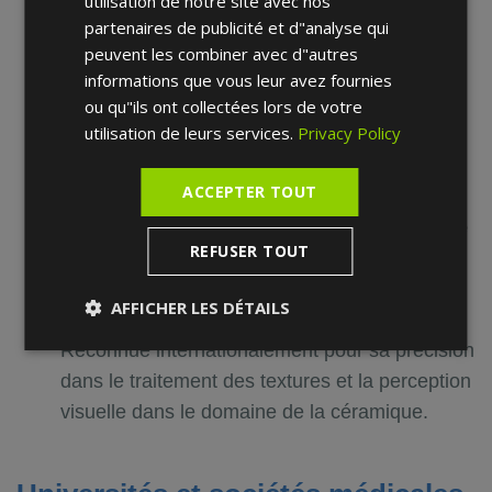
utilisation de notre site avec nos
Université de Lisbonne (2002)
partenaires de publicité et d"analyse qui
Spécialisation en céramique dentaire -
peuvent les combiner avec d"autres
Formation avancée avec August Bruguera à
informations que vous leur avez fournies
Barcelone, Espagne.
ou qu"ils ont collectées lors de votre
utilisation de leurs services.
Privacy Policy
Gestion technique dans la conception
buccale -
Direction d'un laboratoire dans le
ACCEPTER TOUT
Connecticut, aux États-Unis.
Spécialiste en esthétique dentaire d'élite
REFUSER TOUT
-
Membre de l'équipe de Murilo Calgaro à la
clinique Apa Aesthetic, New York.
AFFICHER LES DÉTAILS
Pionnier en morphologie et en couleur -
Reconnue internationalement pour sa précision
dans le traitement des textures et la perception
visuelle dans le domaine de la céramique.