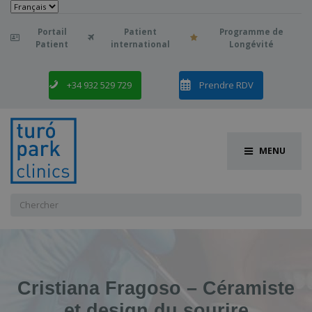
Choisir
une
langue
Portail
Patient
Programme de

Patient
international
Longévité
+34 932 529 729
Prendre RDV
MENU
Chercher
:
Cristiana Fragoso – Céramiste
et design du sourire