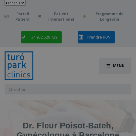
Choisir
une
langue
Portail
Patient
Programme de

Patient
international
Longévité
+34 932 529 729
Prendre RDV
MENU
Chercher
:
Dr. Fleur Poisot-Bateh,
Gynécologue à Barcelone