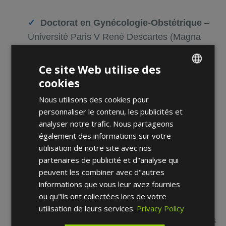
Doctorat en Gynécologie-Obstétrique
–
Université Paris V René Descartes (Magna
Cum Laude)
Fellowship en Chirurgie et
Ce site Web utilise des
Endocrinologie de la Reproduction
–
cookies
ENGLISH
Université Paris VI
Nous utilisons des cookies pour
FRENCH
Diplôme de Docteur en Médecine
–
personnaliser le contenu, les publicités et
SPANISH
Université Victor Segalen, Bordeaux
analyser notre trafic. Nous partageons
Internat en Gynécologie-Obstétrique
–
également des informations sur votre
utilisation de notre site avec nos
Assistance Publique - Hôpitaux de Paris (AP-
partenaires de publicité et d"analyse qui
HP)
peuvent les combiner avec d"autres
Diplôme de Chirurgie Endoscopique
informations que vous leur avez fournies
(CICE)
– Université d'Auvergne
ou qu"ils ont collectées lors de votre
Diplômée en Médecine Périnatale et
utilisation de leurs services.
Privacy Policy
Techniques Obstétricales
– Universités Paris