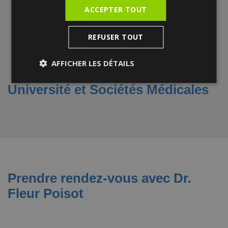
V et Paris XIII
ACCEPTER TOUT
DIU d'Échographie en Gynécologie,
Obstétrique et Fertilité
– Université de
REFUSER TOUT
Versailles Saint-Quentin-en-Yvelines
AFFICHER LES DÉTAILS
Université et Sociétés Médicales
Prendre rendez-vous avec Dr.
Fleur Poisot