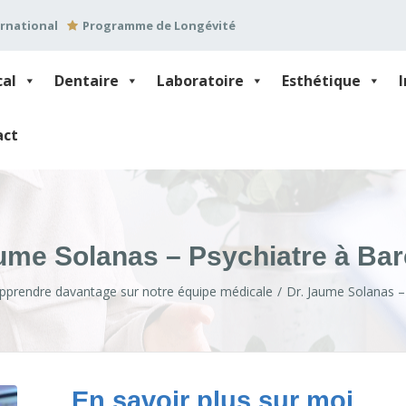
ernational
Programme de Longévité
cal
Dentaire
Laboratoire
Esthétique
act
ume Solanas – Psychiatre à Ba
pprendre davantage sur notre équipe médicale
Dr. Jaume Solanas –
En savoir plus sur moi