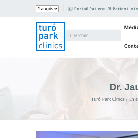
Choisir
Portail Patient
Patient int

une
langue
Médi
Chercher
:
Cont
Dr. Ja
Turó Park Clinics
En a