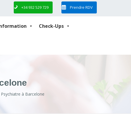
+34 932 529 729
Prendre RDV
Information
Check-Ups
rcelone
 Psychiatre à Barcelone